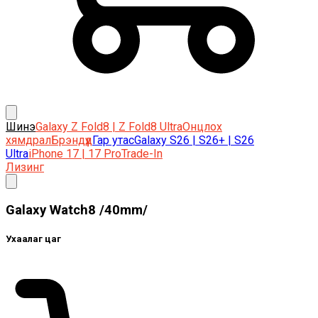
Шинэ
Galaxy Z Fold8 | Z Fold8 Ultra
Онцлох
хямдрал
Брэндүүд
Гар утас
Galaxy S26 | S26+ | S26
Ultra
iPhone 17 | 17 Pro
Trade-In
Лизинг
Galaxy Watch8 /40mm/
Ухаалаг цаг