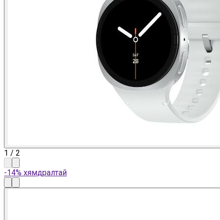
1
/
2
-14% хямдралтай