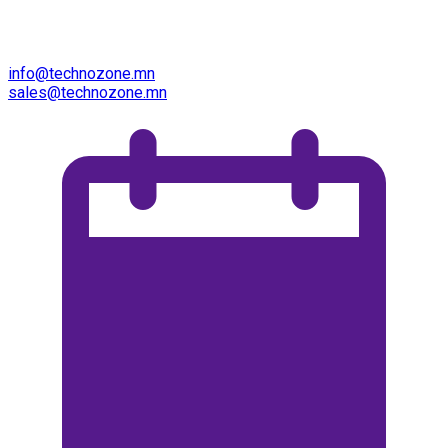
info@technozone.mn
sales@technozone.mn